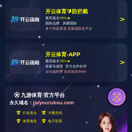
新品展示
新品展示
NEWS & EVENTS
发布日期：2018-09-10 10:20:54