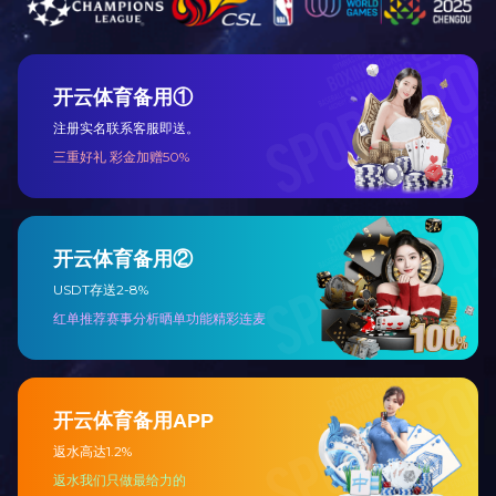
完美在线平台
上一篇：
完美在线平台
下一篇：
完美在线平台
相关推荐产品
|
网站首页
|
关于我们
|
产品展示
|
版权所有©2014
控车床加工、精密