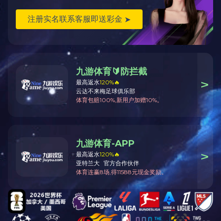
完美在线官网
/Contact us
完美在线平台
联系电话：13814877096
联系电话：13913577136
邮箱：wq5808@126.com
网址：www.lj-samsara.com