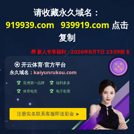
您好，完美在线平台欢迎您！
网站首页
关于我们
产品展示
资质荣