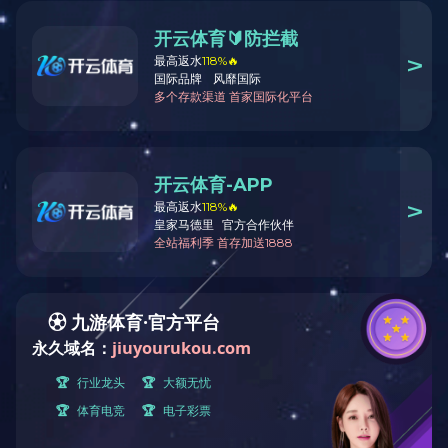
新品展示
新品展示
NEWS & EVENTS
发布日期：2018-09-10 10:21:23