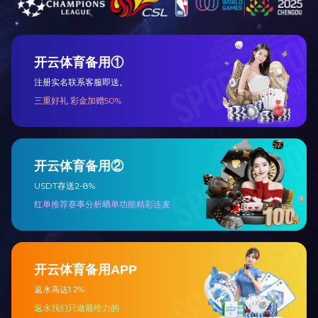
完美在线平台
上一篇：
完美在线平台
下一篇：
完美在线平台
相关推荐产品
|
网站首页
|
关于我们
|
产品展示
|
版权所有©2014
控车床加工、精密